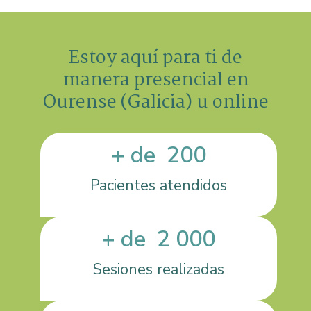
Estoy aquí para ti de
manera presencial en
Ourense (Galicia) u online
+ de  
200
Pacientes atendidos
+ de  
2 000
Sesiones realizadas